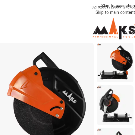
Skip to navigation
02192009929
099124545
Skip to main content