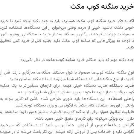
خرید منگنه کوب مکث
گه به فکر خرید
منگنه کوب مکث
هستید، باید به چند نکته توجه کنید تا خرید
خوبی داشته باشید. خیلی از مردم وقتی می‌خوان از این دستگاه‌ها استفاده کنن،
معمولا به جزئیات توجه نمی‌کنن و ممکنه بعد از خرید با مشکلاتی روبه‌رو بشن.
با توجه به ویژگی‌هایی که منگنه کوب مکث داره، بهتره قبل از خرید کمی تحقیق
کنید.
چند نکته مهم که باید هنگام خرید
منگنه کوب مکث
در نظر بگیرید:
نوع منگنه
: منگنه کوب‌ها معمولا با انواع مختلف منگنه‌ها سازگاری دارند. قبل از
خرید، از نوع منگنه‌هایی که دستگاه شما می‌تونه استفاده کنه مطمئن بشید.
درت دستگاه
: قدرت دستگاه خیلی مهمه. برای کارهای سنگین‌تر به یک منگنه
کوب پرقدرت نیاز دارید تا بتونه بدون مشکل کارهای شما رو انجام بده.
احتی استفاده
: این دستگاه‌ها باید طوری طراحی شده باشن که کاربر بتونه به
راحتی از اون‌ها استفاده کنه. حتماً به ارگونومی و وزن دستگاه توجه کنید.
ابلیت تنظیم عمق
: برخی از منگنه کوب‌ها قابلیت تنظیم عمق نفوذ منگنه‌ها رو
دارن. این ویژگی می‌تونه برای کارهای دقیق خیلی مفید باشه.
گارانتی و خدمات پس از فروش
: حتماً بررسی کنید که دستگاهی که می‌خرید
گارانتی داره و خدمات پس از فروش ارائه میشه. این کار باعث می‌شه تا در صورت