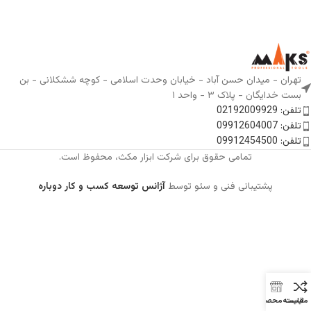
تهران - میدان حسن آباد - خیابان وحدت اسلامی - کوچه ششکلانی - بن
بست خدایگان - پلاک ۳ - واحد ۱
تلفن: 02192009929
تلفن: 09912604007
تلفن: 09912454500
تمامی حقوق برای شرکت ابزار مکث، محفوظ است.
پشتیبانی فنی و سئو توسط
آژانس توسعه کسب و کار دوباره
مقایسه
لیست محصولات