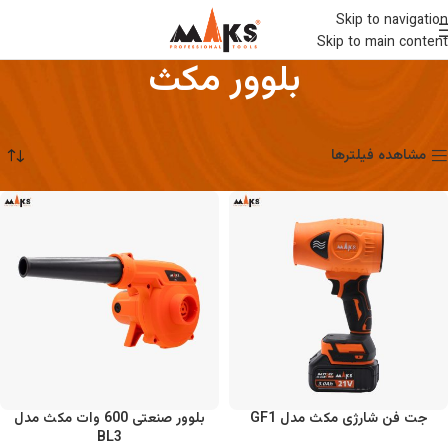
Skip to navigation
Skip to main content
بلوور مکث
خانه
ابزارهای برقی
بلوور مکث
نمایش همه 3 نتیجه
مشاهده فیلترها
جت فن شارژی مکث مدل GF1
بلوور صنعتی 600 وات مکث مدل
BL3