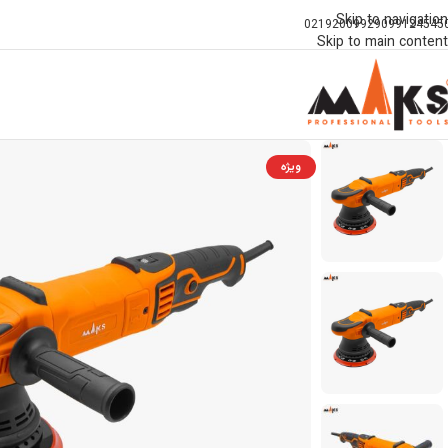
Skip to navigation
02192009929
099124545
Skip to main content
ویژه