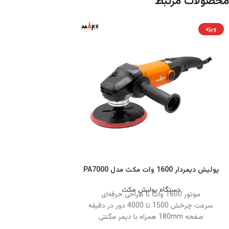
محصولات مرتبط
ویژه
پولیش دیمردار 1600 وات مکث مدل PA7000
دستگاه پولیش مکث
موتور 1600 وات با طراحی حرفه‌ای
سرعت چرخش 1500 تا 4000 دور در دقیقه
صفحه 180mm همراه با دیمر مگنتی