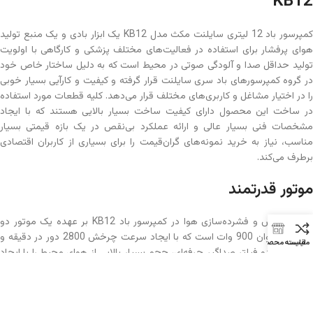
KB12
کمپرسور باد 12 لیتری سایلنت مکث مدل KB12 یک ابزار بادی و یک منبع تولید
هوای پرفشار برای استفاده در فعالیت‌های مختلف پزشکی و کارگاهی با اولویت
تولید حداقل صدا و آلودگی صوتی در محیط است که به دلیل ساختار خاص خود
در گروه کمپرسورهای باد سری سایلنت قرار گرفته و کیفیت و کارآیی بسیار خوبی
را در اختیار مشاغل و کاربری‌های مختلف قرار می‌دهد. کلیه قطعات مورد استفاده
در ساخت این محصول دارای کیفیت ساخت بسیار بالایی هستند که با ایجاد
مشخصات فنی بسیار عالی و ارائه عملکرد بی‌نقص در یک بازه قیمتی بسیار
مناسب، نیاز به خرید نمونه‌های گران‌قیمت را برای بسیاری از کاربران اقتصادی
برطرف می‌کند.
موتور قدرتمند
وظیفه مکش و فشرده‌سازی هوا در کمپرسور باد KB12 بر عهده یک موتور دو
سیلندر با توان 900 وات است که با ایجاد سرعت چرخش 2800 دور در دقیقه و
مقایسه
لیست محصولات
استفاده از دو فیلتر صداگیر حرفه‌ای، حجم بسیار بالایی از هوای محیط را با ایجاد
کمترین میزان آلودگی صوتی در داخل مخزن دستگاه ذخیره می‌کند.
مخزن با ظرفیت مناسب