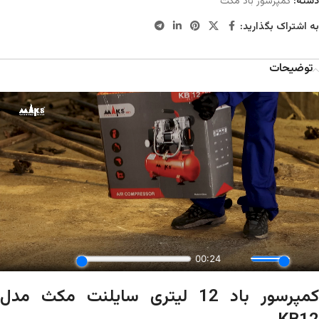
دسته:
کمپرسور باد مکث
به اشتراک بگذارید:
توضیحات
کمپرسور باد 12 لیتری سایلنت مکث مدل