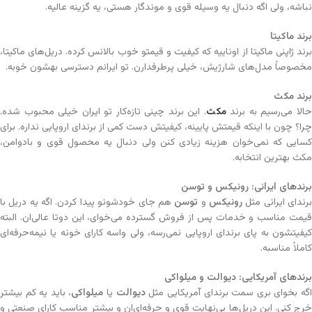
نباشه، ولی اگه دنبال یه وسیله قوی و موندگار هستی، یه گزینه عالیه.
برند ماکیتا
برند ژاپنی ماکیتا از اوناییه که کیفیت و قیمتو خوب بالانس کرده. دریل‌های ماکیتا،
مخصوصاً مدل‌های شارژیش، خیلی پرطرفدارن. تو ایرانم دسترسی بهشون خوبه.
برند مکث
الا می‌رسیم به برند
مکث
. این برند چینی تازه‌کار تو ایران خیلی محبوب شده.
چرا؟ چون با اینکه قیمتش پایینه، کیفیتش دست کمی از برندای اروپایی نداره. برای
کسایی که نمی‌خوان هزینه زیادی کنن ولی دنبال یه محصول قوی و بادوامن،
مکث بهترین انتخابه.
برندهای ایرانی: رونیکس و توسن
رندای ایرانی مثل
رونیکس
و
توسن
هم جای خودشونو پیدا کردن. اگه یه دریل با
قیمت مناسب و خدمات پس از فروش گسترده می‌خوای، این دوتا عالی‌ان. البته
کیفیتشون به پای برندای اروپایی نمی‌رسه، ولی واسه کارای خونه یا نیمه‌حرفه‌ای
کاملاً مناسبه.
برندهای آمریکایی: دیوالت و میلواکی
گه بخوای بری سمت برندای آمریکایی مثل
دیوالت
یا
میلواکی
، باید یه کم بیشتر
خرج کنی. این دریل‌ها بی‌نهایت قوی و حرفه‌ای‌ان و بیشتر مناسب کارای صنعتی و