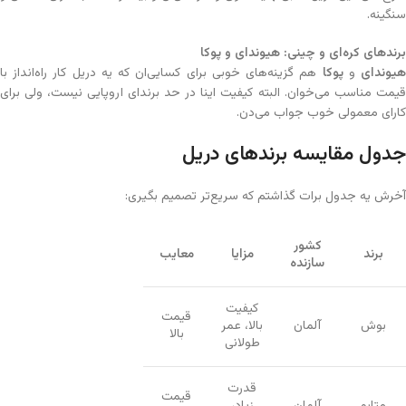
سنگینه.
برندهای کره‌ای و چینی: هیوندای و پوکا
یوندای
و
پوکا
هم گزینه‌های خوبی برای کسایی‌ان که یه دریل کار راه‌انداز با
قیمت مناسب می‌خوان. البته کیفیت اینا در حد برندای اروپایی نیست، ولی برای
کارای معمولی خوب جواب می‌دن.
جدول مقایسه برندهای دریل
آخرش یه جدول برات گذاشتم که سریع‌تر تصمیم بگیری:
کشور
برند
مزایا
معایب
سازنده
کیفیت
قیمت
بوش
آلمان
بالا، عمر
بالا
طولانی
قدرت
قیمت
متابو
آلمان
زیاد،