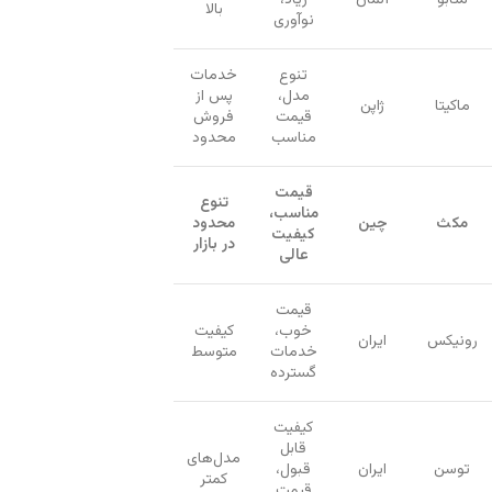
بالا
نوآوری
تنوع
خدمات
مدل،
پس از
ماکیتا
ژاپن
قیمت
فروش
مناسب
محدود
قیمت
تنوع
مناسب،
مکث
چین
محدود
کیفیت
در بازار
عالی
قیمت
خوب،
کیفیت
رونیکس
ایران
خدمات
متوسط
گسترده
کیفیت
قابل
مدل‌های
توسن
ایران
قبول،
کمتر
قیمت