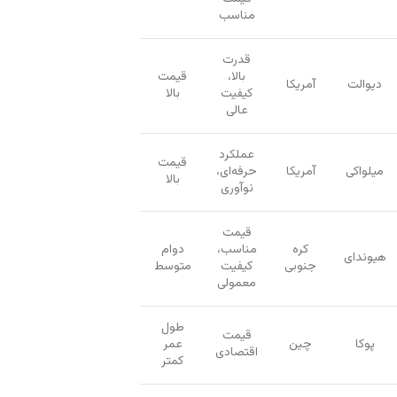
مناسب
قدرت
بالا،
قیمت
دیوالت
آمریکا
کیفیت
بالا
عالی
عملکرد
قیمت
میلواکی
آمریکا
حرفه‌ای،
بالا
نوآوری
قیمت
کره
مناسب،
دوام
هیوندای
جنوبی
کیفیت
متوسط
معمولی
طول
قیمت
پوکا
چین
عمر
اقتصادی
کمتر